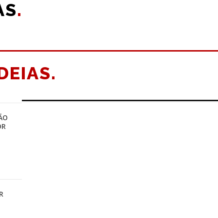
AS
.
IDEIAS.
ÃO
OR
R
E