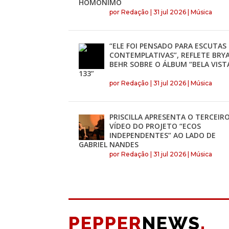
HOMÔNIMO
por
Redação
|
31 jul 2026
|
Música
“ELE FOI PENSADO PARA ESCUTAS
CONTEMPLATIVAS”, REFLETE BRY
BEHR SOBRE O ÁLBUM “BELA VIST
133”
por
Redação
|
31 jul 2026
|
Música
PRISCILLA APRESENTA O TERCEIR
VÍDEO DO PROJETO “ECOS
INDEPENDENTES” AO LADO DE
GABRIEL NANDES
por
Redação
|
31 jul 2026
|
Música
PEPPER
NEWS
.