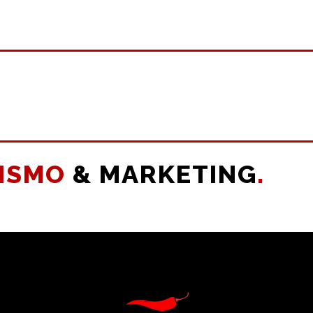
ISMO
& MARKETING
.