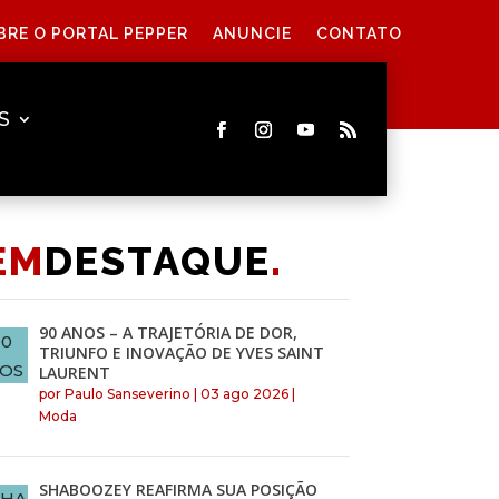
BRE O PORTAL PEPPER
ANUNCIE
CONTATO
S
EM
DESTAQUE
.
90 ANOS – A TRAJETÓRIA DE DOR,
TRIUNFO E INOVAÇÃO DE YVES SAINT
LAURENT
por
Paulo Sanseverino
|
03 ago 2026
|
Moda
SHABOOZEY REAFIRMA SUA POSIÇÃO