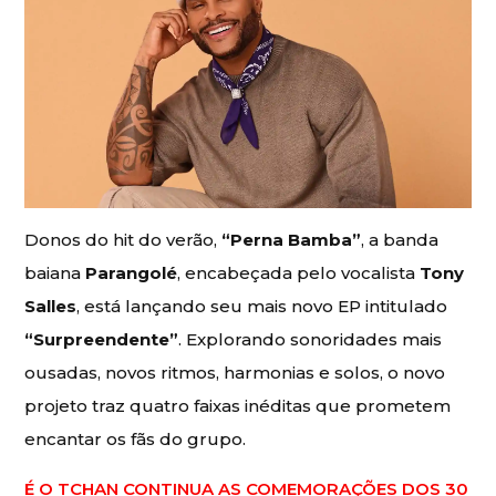
Donos do hit do verão,
“Perna Bamba”
, a banda
baiana
Parangolé
, encabeçada pelo vocalista
Tony
Salles
, está lançando seu mais novo EP intitulado
“Surpreendente”
. Explorando sonoridades mais
ousadas, novos ritmos, harmonias e solos, o novo
projeto traz quatro faixas inéditas que prometem
encantar os fãs do grupo.
É O TCHAN CONTINUA AS COMEMORAÇÕES DOS 30