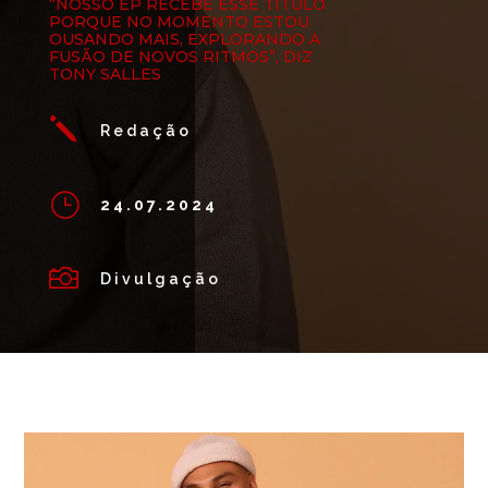
“NOSSO EP RECEBE ESSE TÍTULO
PORQUE NO MOMENTO ESTOU
OUSANDO MAIS, EXPLORANDO A
FUSÃO DE NOVOS RITMOS”, DIZ
TONY SALLES
j
Redação
}
24.07.2024

Divulgação