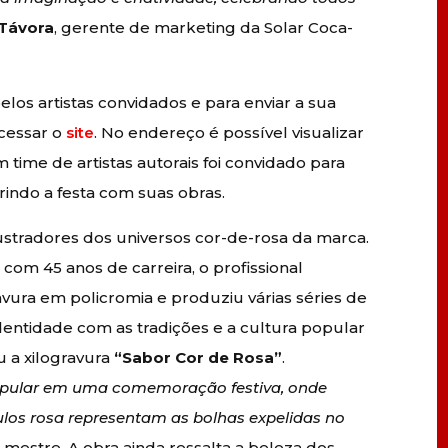
 Távora
, gerente de marketing da Solar Coca-
elos artistas convidados e para enviar a sua
acessar o
site
. No endereço é possível visualizar
 time de artistas autorais foi convidado para
rindo a festa com suas obras.
ustradores dos universos cor-de-rosa da marca.
om 45 anos de carreira, o profissional
vura em policromia e produziu várias séries de
dentidade com as tradições e a cultura popular
u a xilogravura
“Sabor Cor de Rosa”
.
popular em uma comemoração festiva, onde
ulos rosa representam as bolhas expelidas no
o mestre. A obra ainda ressalta a beleza dos