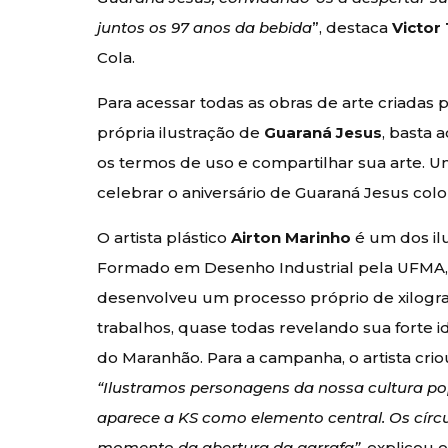
juntos os 97 anos da bebida
”, destaca
Victor
Cola.
Para acessar todas as obras de arte criadas p
própria ilustração de
Guaraná Jesus
, basta 
os termos de uso e compartilhar sua arte. Um
celebrar o aniversário de Guaraná Jesus colo
O artista plástico
Airton Marinho
é um dos il
Formado em Desenho Industrial pela UFMA, c
desenvolveu um processo próprio de xilogra
trabalhos, quase todas revelando sua forte i
do Maranhão. Para a campanha, o artista crio
“Ilustramos personagens da nossa cultura 
aparece a KS como elemento central. Os círc
momento da abertura da garrafa”
, explicou 