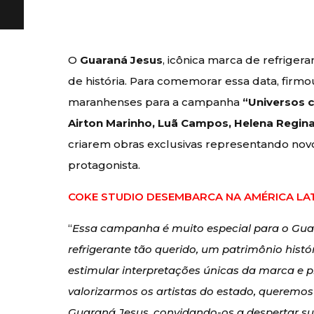
O
Guaraná Jesus
, icônica marca de refrige
de história. Para comemorar essa data, firmou
maranhenses para a campanha
“Universos 
Airton Marinho, Luã Campos, Helena Reginat
criarem obras exclusivas representando nov
protagonista.
COKE STUDIO DESEMBARCA NA AMÉRICA LAT
“
Essa campanha é muito especial para o Guar
refrigerante tão querido, um patrimônio hi
estimular interpretações únicas da marca e
valorizarmos os artistas do estado, queremo
Guaraná Jesus, convidando-os a despertar su