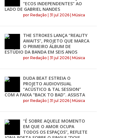
“ECOS INDEPENDENTES” AO
LADO DE GABRIEL NANDES
por
Redação
|
31 jul 2026
|
Música
THE STROKES LANÇA “REALITY
AWAITS”, PROJETO QUE MARCA
O PRIMEIRO ÁLBUM DE
ESTÚDIO DA BANDA EM SEIS ANOS
por
Redação
|
31 jul 2026
|
Música
DUDA BEAT ESTREIA O
PROJETO AUDIOVISUAL
“ACÚSTICO & TAL SESSION”
COM A FAIXA “BACK TO BAD”. ASSISTA
por
Redação
|
31 jul 2026
|
Música
“É SOBRE AQUELE MOMENTO
EM QUE O AMOR OCUPA
TODOS OS ESPAÇOS”, REFLETE
JONA POETA SOBRE O SINGLE “DOIS