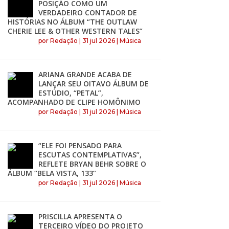
POSIÇÃO COMO UM
VERDADEIRO CONTADOR DE
HISTÓRIAS NO ÁLBUM “THE OUTLAW
CHERIE LEE & OTHER WESTERN TALES”
por
Redação
|
31 jul 2026
|
Música
ARIANA GRANDE ACABA DE
LANÇAR SEU OITAVO ÁLBUM DE
ESTÚDIO, “PETAL”,
ACOMPANHADO DE CLIPE HOMÔNIMO
por
Redação
|
31 jul 2026
|
Música
“ELE FOI PENSADO PARA
ESCUTAS CONTEMPLATIVAS”,
REFLETE BRYAN BEHR SOBRE O
ÁLBUM “BELA VISTA, 133”
por
Redação
|
31 jul 2026
|
Música
PRISCILLA APRESENTA O
TERCEIRO VÍDEO DO PROJETO