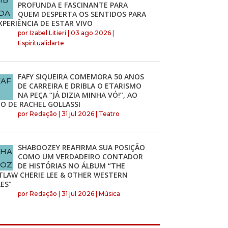
PROFUNDA E FASCINANTE PARA
QUEM DESPERTA OS SENTIDOS PARA
XPERIÊNCIA DE ESTAR VIVO
por
Izabel Litieri
|
03 ago 2026
|
Espiritualidarte
FAFY SIQUEIRA COMEMORA 50 ANOS
DE CARREIRA E DRIBLA O ETARISMO
NA PEÇA “JÁ DIZIA MINHA VÓ!”, AO
O DE RACHEL GOLLASSI
por
Redação
|
31 jul 2026
|
Teatro
SHABOOZEY REAFIRMA SUA POSIÇÃO
COMO UM VERDADEIRO CONTADOR
DE HISTÓRIAS NO ÁLBUM “THE
TLAW CHERIE LEE & OTHER WESTERN
ES”
por
Redação
|
31 jul 2026
|
Música