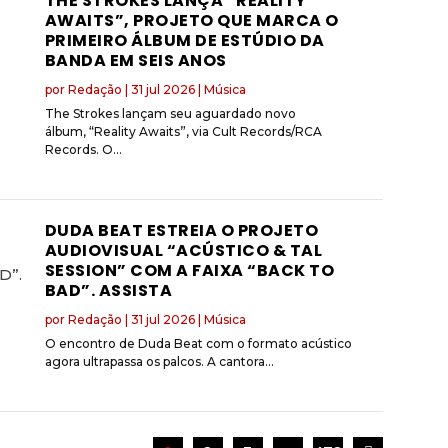
THE STROKES LANÇA “REALITY
AWAITS”, PROJETO QUE MARCA O
PRIMEIRO ÁLBUM DE ESTÚDIO DA
BANDA EM SEIS ANOS
por
Redação
|
31 jul 2026
|
Música
The Strokes lançam seu aguardado novo
álbum, “Reality Awaits”, via Cult Records/RCA
Records. O...
DUDA BEAT ESTREIA O PROJETO
AUDIOVISUAL “ACÚSTICO & TAL
SESSION” COM A FAIXA “BACK TO
BAD”. ASSISTA
por
Redação
|
31 jul 2026
|
Música
O encontro de Duda Beat com o formato acústico
agora ultrapassa os palcos. A cantora...