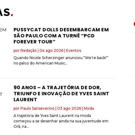
AS
.
PUSSYCAT DOLLS DESEMBARCAM EM
SÃO PAULO COM A TURNÊ “PCD
FOREVER TOUR”
por
Redação
|
04 ago 2026
|
Eventos
Quando Nicole Scherzinger anunciou “We’re back!”
no palco do American Music...
90 ANOS – A TRAJETÓRIA DE DOR,
TRIUNFO E INOVAÇÃO DE YVES SAINT
LAURENT
por
Paulo Sanseverino
|
03 ago 2026
|
Moda
A trajetória de Yves Saint Laurent na moda
começou a se desenhar ainda na sua juventude em
Orã, na...