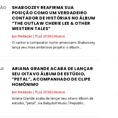
SHABOOZEY REAFIRMA SUA
POSIÇÃO COMO UM VERDADEIRO
CONTADOR DE HISTÓRIAS NO ÁLBUM
“THE OUTLAW CHERIE LEE & OTHER
WESTERN TALES”
por
Redação
|
31 jul 2026
|
Música
O cantor e compositor norte-americano Shaboozey
lança seu mais ambicioso projeto: o álbum...
ARIANA GRANDE ACABA DE LANÇAR
SEU OITAVO ÁLBUM DE ESTÚDIO,
“PETAL”, ACOMPANHADO DE CLIPE
HOMÔNIMO
por
Redação
|
31 jul 2026
|
Música
Ariana Grande acaba de lançar seu oitavo álbum de
estúdio, “petal”, via Babydoll Music / Republic...