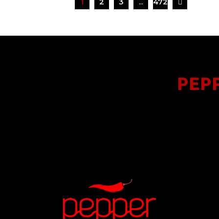
1
2
3
...
472
PEP