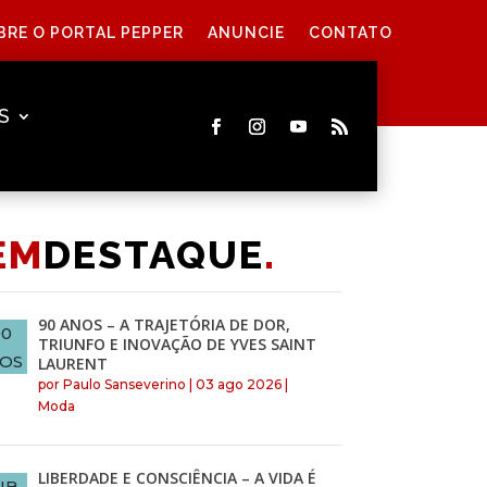
BRE O PORTAL PEPPER
ANUNCIE
CONTATO
S
EM
DESTAQUE
.
90 ANOS – A TRAJETÓRIA DE DOR,
TRIUNFO E INOVAÇÃO DE YVES SAINT
LAURENT
por
Paulo Sanseverino
|
03 ago 2026
|
Moda
LIBERDADE E CONSCIÊNCIA – A VIDA É