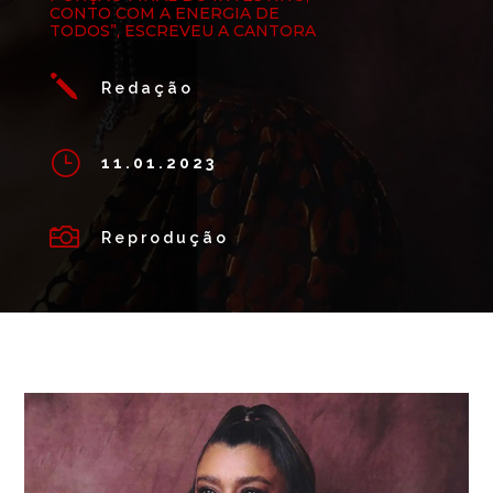
CONTO COM A ENERGIA DE
TODOS”, ESCREVEU A CANTORA
j
Redação
}
11.01.2023

Reprodução