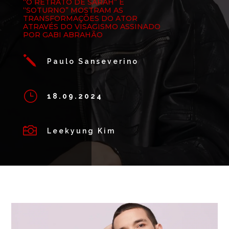
“O RETRATO DE SARAH” E
“SOTURNO” MOSTRAM AS
TRANSFORMAÇÕES DO ATOR
ATRAVÉS DO VISAGISMO ASSINADO
POR GABI ABRAHÃO
j
Paulo Sanseverino
}
18.09.2024

Leekyung Kim