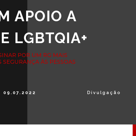
M APOIO A
E LGBTQIA+
SINAR POR UM RG MAIS
S SEGURANÇA ÀS PESSOAS
09.07.2022
Divulgação