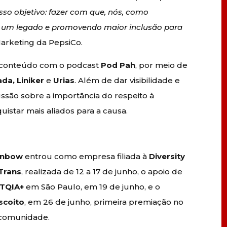
so objetivo: fazer com que, nós, como
o um legado e promovendo maior inclusão para
Marketing da PepsiCo.
 conteúdo com o podcast
Pod Pah
, por meio de
da, Liniker
e
Urias
. Além de dar visibilidade e
ssão sobre a importância do respeito à
istar mais aliados para a causa.
ainbow
entrou como empresa filiada à
Diversity
 Trans
, realizada de 12 a 17 de junho, o apoio de
BTQIA+
em São Paulo, em 19 de junho, e o
scoito
, em 26 de junho, primeira premiação no
a comunidade.