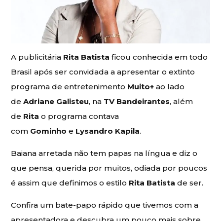
A publicitária
Rita Batista
ficou conhecida em todo
Brasil após ser convidada a apresentar o extinto
programa de entretenimento
Muito+
ao lado
de
Adriane Galisteu
, na
TV Bandeirantes
, além
de
Rita
o programa contava
com
Gominho
e
Lysandro Kapila
.
Baiana arretada não tem papas na língua e diz o
que pensa, querida por muitos, odiada por poucos
é assim que definimos o estilo
Rita Batista
de ser.
Confira um bate-papo rápido que tivemos com a
apresentadora e descubra um pouco mais sobre