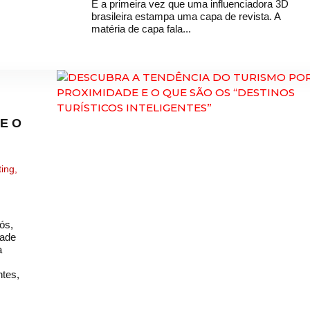
É a primeira vez que uma influenciadora 3D
brasileira estampa uma capa de revista. A
matéria de capa fala...
E O
ting
,
ós,
tade
a
ntes,