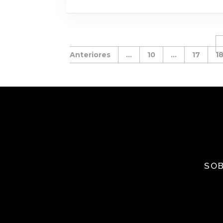
...
10
...
17
1
SOB