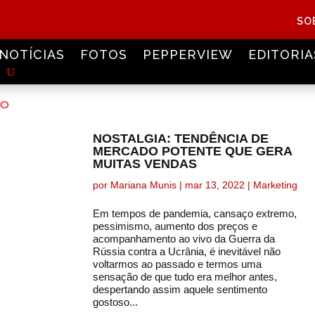
SO
NOTÍCIAS
FOTOS
PEPPERVIEW
EDITORIA
NOSTALGIA: TENDÊNCIA DE
MERCADO POTENTE QUE GERA
MUITAS VENDAS
por
Mariana Munis
|
mar 13, 2022
|
Marketing
Em tempos de pandemia, cansaço extremo,
pessimismo, aumento dos preços e
acompanhamento ao vivo da Guerra da
Rússia contra a Ucrânia, é inevitável não
voltarmos ao passado e termos uma
sensação de que tudo era melhor antes,
despertando assim aquele sentimento
gostoso...