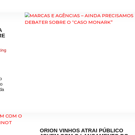
A
RE
ting
o
po
da
ORION VINHOS ATRAI PÚBLICO