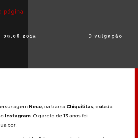
a página
09.06.2015
Divulgação
o personagem
Neco
, na trama
Chiquititas
, exibida
 no
Instagram
. O garoto de 13 anos foi
ua cor.