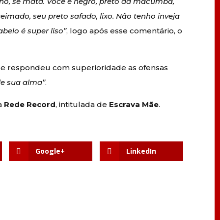
ano, se mata. Você é negro, preto da macumba,
imado, seu preto safado, lixo. Não tenho inveja
belo é super liso”
, logo após esse comentário, o
que respondeu com superioridade as ofensas
de sua alma”
.
da
Rede Record
, intitulada de
Escrava Mãe
.
Google+
LinkedIn