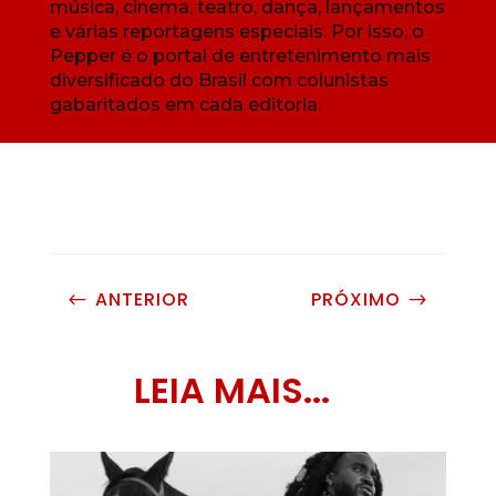
música, cinema, teatro, dança, lançamentos
e várias reportagens especiais. Por isso, o
Pepper é o portal de entretenimento mais
diversificado do Brasil com colunistas
gabaritados em cada editoria.
ANTERIOR
PRÓXIMO
#
$
LEIA MAIS...