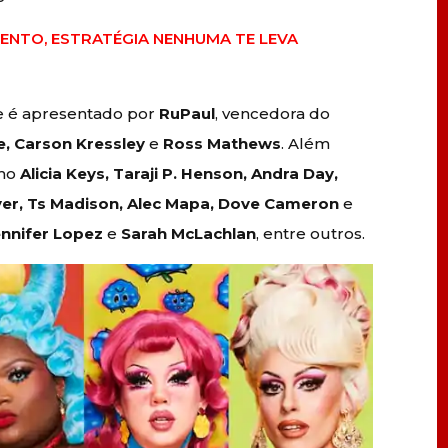
LENTO, ESTRATÉGIA NENHUMA TE LEVA
 e é apresentado por
RuPaul
, vencedora do
e, Carson Kressley
e
Ross Mathews
. Além
omo
Alicia Keys, Taraji P. Henson, Andra Day,
 Byer, Ts Madison, Alec Mapa, Dove Cameron
e
nnifer Lopez
e
Sarah McLachlan
, entre outros.