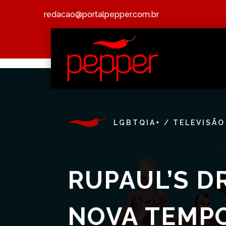
redacao@portalpepper.com.br
LGBTQIA+
/
TELEVISÃO
RUPAUL’S D
NOVA TEMP