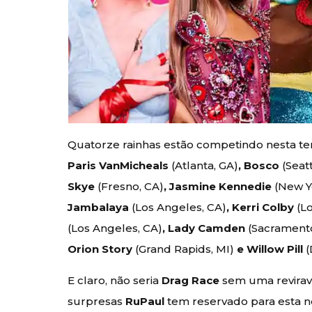
Quatorze rainhas estão competindo nesta t
Paris VanMicheals
(Atlanta, GA)
, Bosco
(Seat
Skye
(Fresno, CA)
, Jasmine Kennedie
(New Y
Jambalaya
(Los Angeles, CA)
, Kerri Colby
(L
(Los Angeles, CA)
, Lady Camden
(Sacrament
Orion Story
(Grand Rapids, MI)
e Willow Pill
(
E claro, não seria
Drag Race
sem uma reviravo
surpresas
RuPaul
tem reservado para esta no