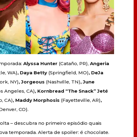
emporada:
Alyssa Hunter
(Cataño, PR),
Angeria
tle, WA)
, Daya Betty
(Springfield, MO)
, DeJa
ork, NY)
, Jorgeous
(Nashville, TN)
, June
os Angeles, CA)
, Kornbread “The Snack” Jeté
o, CA)
, Maddy Morphosis
(Fayetteville, AR)
,
Denver, CO).
lta – descubra no primeiro episódio quais
va temporada. Alerta de spoiler: é chocolate.