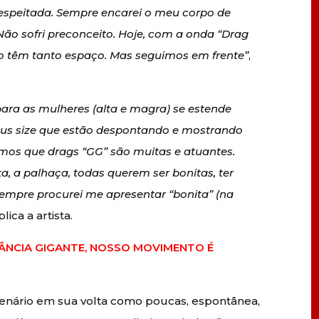
respeitada. Sempre encarei o meu corpo de
ão sofri preconceito. Hoje, com a onda “Drag
o têm tanto espaço. Mas seguimos em frente”
,
ara as mulheres (alta e magra) se estende
lus size que estão despontando e mostrando
emos que drags “GG” são muitas e atuantes.
, a palhaça, todas querem ser bonitas, ter
sempre procurei me apresentar “bonita” (na
plica a artista.
TÂNCIA GIGANTE, NOSSO MOVIMENTO É
enário em sua volta como poucas, espontânea,