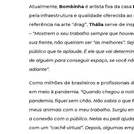
Atualmente,
Bombinha
é artista fixa da casa
pela infraestrutura e qualidade oferecida ao 
referência na arte “drag”,
Thália
serve de insp
–
“Mostrem o seu trabalho sempre que houve
sua frente, não queiram ser “as melhores”. Se
público que te aplaude. É ele que vai determi
de alguém para conseguir espaço, se você não
adiante”
.
Como milhões de brasileiros e profissionais da
em meio à pandemia.
“Quando chegou a notíc
pandemia, fiquei sem chão. Não sabia o que faz
meus animais com o meu trabalho. Surgiu ent
a conexão com o público. Nelas eu pedi aju
com um “cachê virtual”. Depois, algumas em