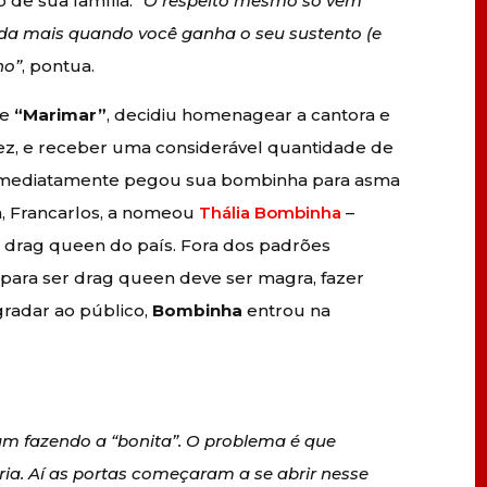
 de sua família.
“O respeito mesmo só vem
da mais quando você ganha o seu sustento (e
ho”
, pontua.
e
“Marimar”
, decidiu homenagear a cantora e
 vez, e receber uma considerável quantidade de
, imediatamente pegou sua bombinha para asma
ca, Francarlos, a nomeou
Thália Bombinha
–
 drag queen do país. Fora dos padrões
 para ser drag queen deve ser magra, fazer
agradar ao público,
Bombinha
entrou na
m fazendo a “bonita”. O problema é que
ia. Aí as portas começaram a se abrir nesse