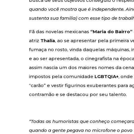
busca de seus objetivos conseguiu o respeito
quando você mostra que é independente. Ain
sustenta sua família) com esse tipo de trabal
Fã das novelas mexicanas
“Maria do Bairro”
atriz
Thalía
, ao se apresentar pela primeira
fumaça no rosto, vinda daquelas máquinas
e ao ser apresentada, o cinegrafista na épo
assim nascia um dos maiores nomes da cena
impostos pela comunidade
LGBTQIA+
, onde
“carão” e vestir figurinos exuberantes para 
contramão e se destacou por seu talento.
“Todas as humoristas que conheço começara
quando a gente pegava no microfone o povo r