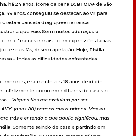
nha
, há 24 anos, ícone da cena
LGBTQIA+
de São
ça
, 49 anos, conseguiu se destacar, ao vir para
morada e caricata drag queen arranca
mostrar a que veio. Sem muitos adereços e
o com o “menos é mais”, com expressões faciais
 de seus fãs, rir sem apelação. Hoje,
Thália
assa – todas as dificuldades enfrentadas
or meninos, e somente aos 18 anos de idade
e. Infelizmente, como em milhares de casos no
casa
– “Alguns tios me excluíam por ser
 AIDS (anos 80) para os meus primos. Mas eu
para trás e entendo o que aquilo significou, mas
hália
. Somente saindo de casa e partindo em