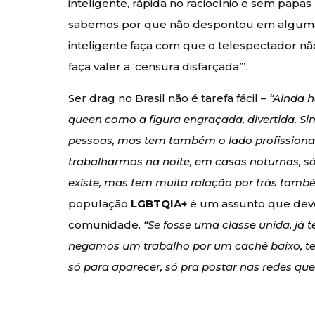
inteligente, rápida no raciocínio e sem papas
sabemos por que não despontou em alguma 
inteligente faça com que o telespectador nã
faça valer a ‘censura disfarçada’”.
Ser drag no Brasil não é tarefa fácil –
“Ainda h
queen como a figura engraçada, divertida. Si
pessoas, mas tem também o lado profissiona
trabalharmos na noite, em casas noturnas, s
existe, mas tem muita ralação por trás tamb
população
LGBTQIA+
é um assunto que deve 
comunidade.
“Se fosse uma classe unida, já t
negamos um trabalho por um cachê baixo, te
só para aparecer, só pra postar nas redes qu