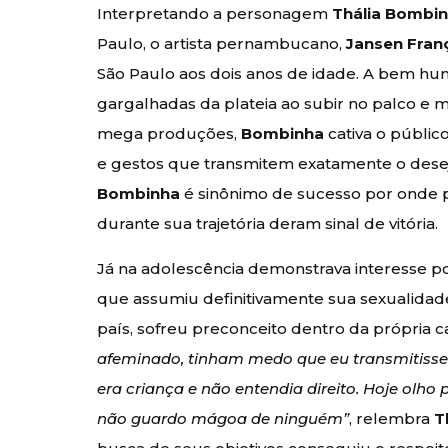
Interpretando a personagem
Thália Bombi
Paulo, o artista pernambucano,
Jansen Fran
São Paulo aos dois anos de idade. A bem hu
gargalhadas da plateia ao subir no palco e 
mega produções,
Bombinha
cativa o públic
e gestos que transmitem exatamente o desejo
Bombinha
é sinônimo de sucesso por onde p
durante sua trajetória deram sinal de vitória.
Já na adolescência demonstrava interesse p
que assumiu definitivamente sua sexualidad
país, sofreu preconceito dentro da própria 
afeminado, tinham medo que eu transmitisse
era criança e não entendia direito. Hoje olho 
não guardo mágoa de ninguém”
, relembra
T