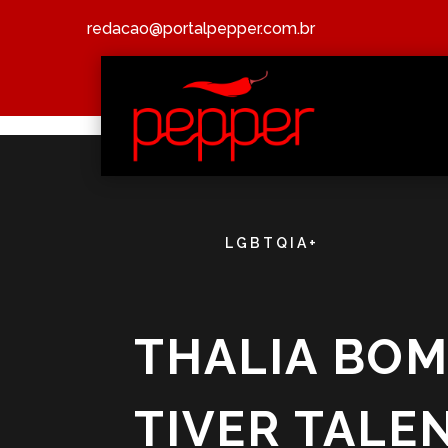
redacao@portalpepper.com.br
LGBTQIA+
THALIA BOM
TIVER TALE