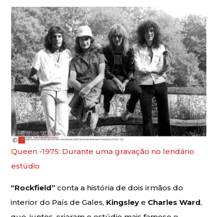
Queen -1975: Durante uma gravação no lendário
estúdio
“Rockfield”
conta a história de dois irmãos do
interior do País de Gales,
Kingsley
e
Charles Ward
,
que, juntos, criaram o estúdio mais famoso e