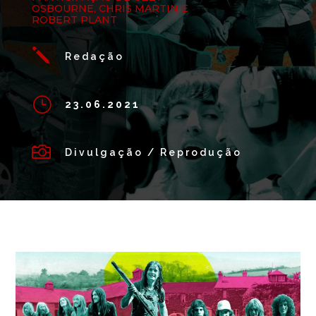
OSBOURNE, CHRIS MARTIN E
ROBERT PLANT
j
Redação
}
23.06.2021

Divulgação / Reprodução