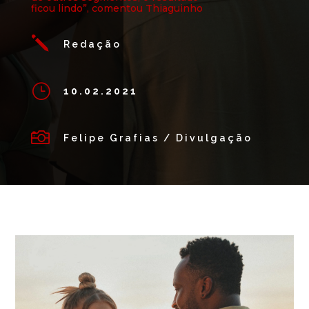
ficou lindo”, comentou Thiaguinho
j
Redação
}
10.02.2021

Felipe Grafias / Divulgação