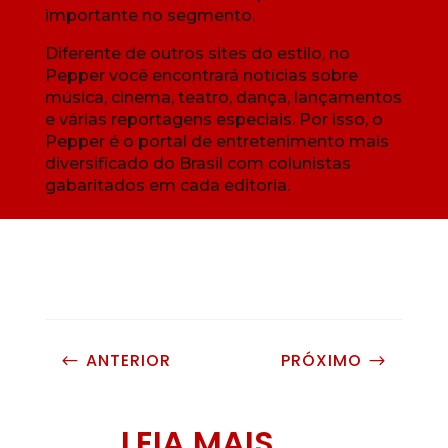
importante no segmento.
Diferente de outros sites do estilo, no
Pepper você encontrará notícias sobre
música, cinema, teatro, dança, lançamentos
e várias reportagens especiais. Por isso, o
Pepper é o portal de entretenimento mais
diversificado do Brasil com colunistas
gabaritados em cada editoria.
ANTERIOR
PRÓXIMO
#
$
LEIA MAIS...