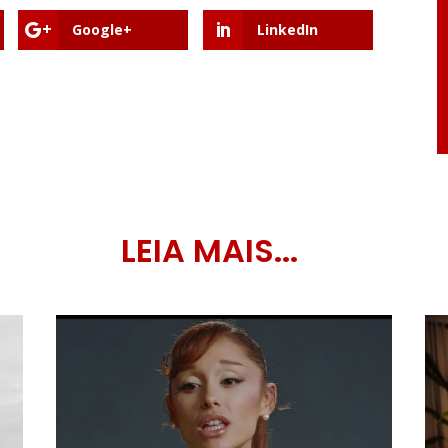
Google+
LinkedIn
LEIA MAIS...