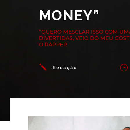
MONEY”
“QUERO MESCLAR ISSO COM UMA
DIVERTIDAS, VEIO DO MEU GOST
O RAPPER
j
}
Redação