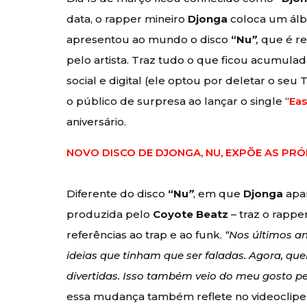
data, o rapper mineiro
Djonga
coloca um álbu
apresentou ao mundo o disco
“Nu
”
,
que é re
pelo artista. Traz tudo o que ficou acumula
social e digital (ele optou por deletar o seu T
o público de surpresa ao lançar o single “
Ea
aniversário.
NOVO DISCO DE DJONGA, NU, EXPÕE AS P
Diferente do disco
“Nu
”
, em que
Djonga
apar
produzida pelo
Coyote Beatz
– traz o rapp
referências ao trap e ao funk.
“Nos últimos an
ideias que tinham que ser faladas. Agora, qu
divertidas. Isso também veio do meu gosto p
essa mudança também reflete no videoclipe 