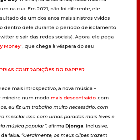
m na rua. Em 2021, não foi diferente, ele
sultado de um dos anos mais sinistros vividos
do dentro dele durante o período de isolamento
witter e sair das redes sociais). Agora, ele pega
sy Money
“, que chega à véspera do seu
RÓPRIAS CONTRADIÇÕES DO RAPPER
ece mais introspectivo, a nova música –
er mineiro num modo
mais descontraído
, com
os, eu fiz um trabalho muito necessário, com
ero mesclar isso com umas paradas mais leves e
ela música popular”
, afirma
Djonga
. Inclusive,
da faixa.
“Geralmente, os meus clipes trazem