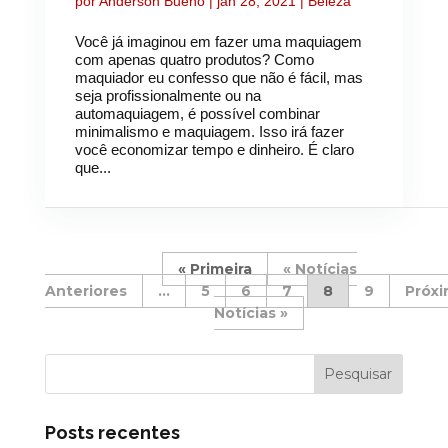
por
Anderson Bueno
|
jan 28, 2021
|
Beleza
Você já imaginou em fazer uma maquiagem
com apenas quatro produtos? Como
maquiador eu confesso que não é fácil, mas
seja profissionalmente ou na
automaquiagem, é possível combinar
minimalismo e maquiagem. Isso irá fazer
você economizar tempo e dinheiro. É claro
que...
« Primeira
«
...
5
6
7
8
9
»
Posts recentes