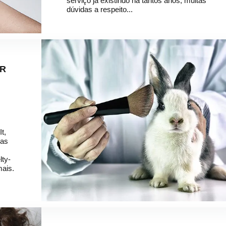
serviço já existindo há tantos anos, muitas
dúvidas a respeito...
IR
t,
ras
lty-
mais.