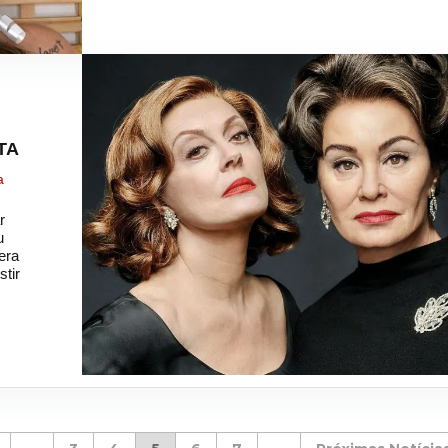
TA
a
r
u
era
stir