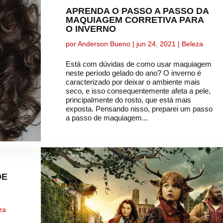
APRENDA O PASSO A PASSO DA
MAQUIAGEM CORRETIVA PARA
O INVERNO
por
Anderson Bueno
|
jun 24, 2021
|
Beleza
Está com dúvidas de como usar maquiagem
neste período gelado do ano? O inverno é
caracterizado por deixar o ambiente mais
seco, e isso consequentemente afeta a pele,
principalmente do rosto, que está mais
exposta. Pensando nisso, preparei um passo
a passo de maquiagem...
DE
za