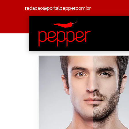
redacao@portalpepper.com.br