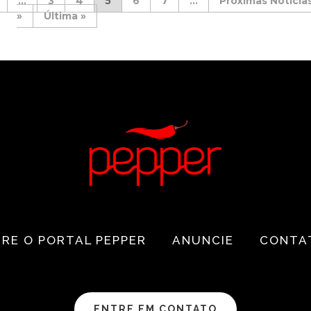
...
3
4
5
6
7
...
»
Última »
RE O PORTAL PEPPER
ANUNCIE
CONTA
ENTRE EM CONTATO