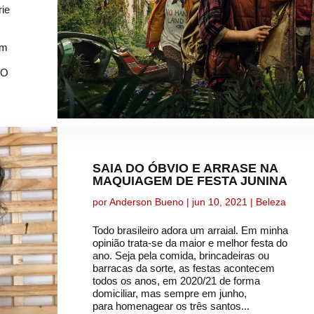
rie
em
 O
SAIA DO ÓBVIO E ARRASE NA
MAQUIAGEM DE FESTA JUNINA
por
Anderson Bueno
|
jun 10, 2021
|
Beleza
Todo brasileiro adora um arraial. Em minha
opinião trata-se da maior e melhor festa do
ano. Seja pela comida, brincadeiras ou
barracas da sorte, as festas acontecem
todos os anos, em 2020/21 de forma
domiciliar, mas sempre em junho,
para homenagear os três santos...