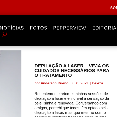
SO
NOTÍCIAS
FOTOS
PEPPERVIEW
EDITORIA
DEPILAÇÃO A LASER – VEJA OS
CUIDADOS NECESSÁRIOS PARA
O TRATAMENTO
por
Anderson Bueno
|
jul 8, 2021
|
Beleza
Recentemente retomei minhas sessões de
depilação a laser e é incrível a sensação da
pele lisinha e renovada. Conversando com
amigos, percebi que todos têm optado pela
depilação a laser, mas que mesmo com o