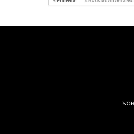
« Primeira
«
SOB