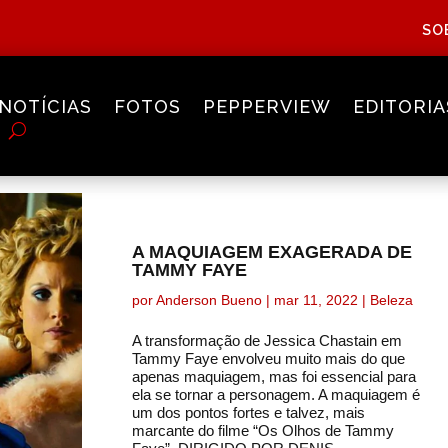
SO
NOTÍCIAS
FOTOS
PEPPERVIEW
EDITORIA
A MAQUIAGEM EXAGERADA DE
TAMMY FAYE
por
Anderson Bueno
|
mar 11, 2022
|
Beleza
A transformação de Jessica Chastain em
Tammy Faye envolveu muito mais do que
apenas maquiagem, mas foi essencial para
ela se tornar a personagem. A maquiagem é
um dos pontos fortes e talvez, mais
marcante do filme “Os Olhos de Tammy