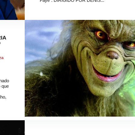
Faye”. DIRIGIDO POR DENIS...
IA
O
za
inado
o que
lho,