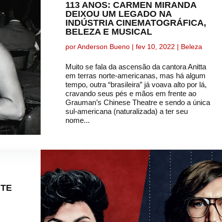
113 ANOS: CARMEN MIRANDA
DEIXOU UM LEGADO NA
INDÚSTRIA CINEMATOGRÁFICA,
BELEZA E MUSICAL
por
Anderson Bueno
|
fev 10, 2022
|
Beleza
Muito se fala da ascensão da cantora Anitta
em terras norte-americanas, mas há algum
tempo, outra “brasileira” já voava alto por lá,
cravando seus pés e mãos em frente ao
Grauman’s Chinese Theatre e sendo a única
sul-americana (naturalizada) a ter seu
nome...
TE