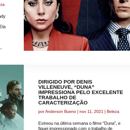
eza
ady
Ela
..
DIRIGIDO POR DENIS
VILLENEUVE, “DUNA”
IMPRESSIONA PELO EXCELENTE
TRABALHO DE
CARACTERIZAÇÃO
por
Anderson Bueno
|
nov 11, 2021
|
Beleza
Estreou na última semana o filme “Duna”, e
fiquei impressionado com o trabalho de