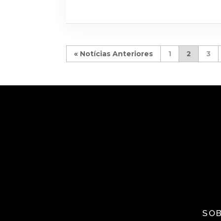
«
1
2
3
SOB