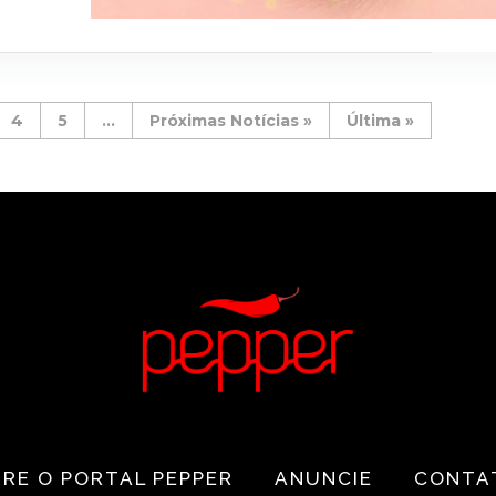
4
5
...
»
Última »
RE O PORTAL PEPPER
ANUNCIE
CONTA