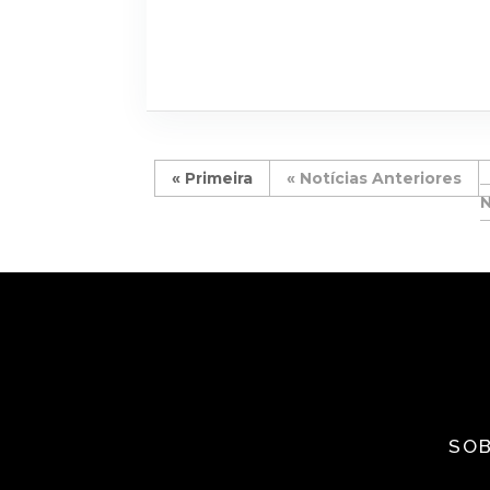
« Primeira
«
SOB