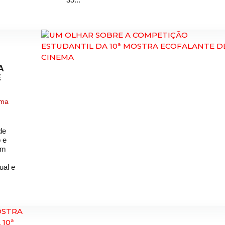
A
E
ema
de
 e
am
ual e