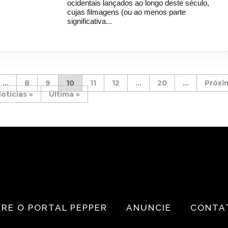
ocidentais lançados ao longo deste século,
cujas filmagens (ou ao menos parte
significativa...
...
8
9
10
11
12
...
20
...
»
Última »
RE O PORTAL PEPPER
ANUNCIE
CONTA