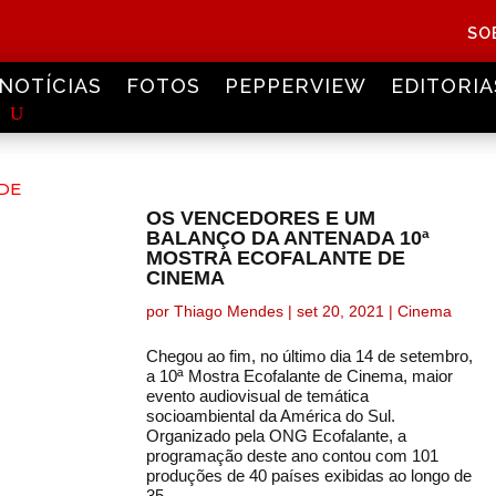
SO
NOTÍCIAS
FOTOS
PEPPERVIEW
EDITORIA
OS VENCEDORES E UM
BALANÇO DA ANTENADA 10ª
MOSTRA ECOFALANTE DE
CINEMA
por
Thiago Mendes
|
set 20, 2021
|
Cinema
Chegou ao fim, no último dia 14 de setembro,
a 10ª Mostra Ecofalante de Cinema, maior
evento audiovisual de temática
socioambiental da América do Sul.
Organizado pela ONG Ecofalante, a
programação deste ano contou com 101
produções de 40 países exibidas ao longo de
35...