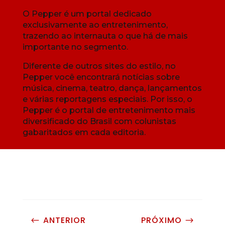
O Pepper é um portal dedicado
exclusivamente ao entretenimento,
trazendo ao internauta o que há de mais
importante no segmento.
Diferente de outros sites do estilo, no
Pepper você encontrará notícias sobre
música, cinema, teatro, dança, lançamentos
e várias reportagens especiais. Por isso, o
Pepper é o portal de entretenimento mais
diversificado do Brasil com colunistas
gabaritados em cada editoria.
ANTERIOR
PRÓXIMO
#
$