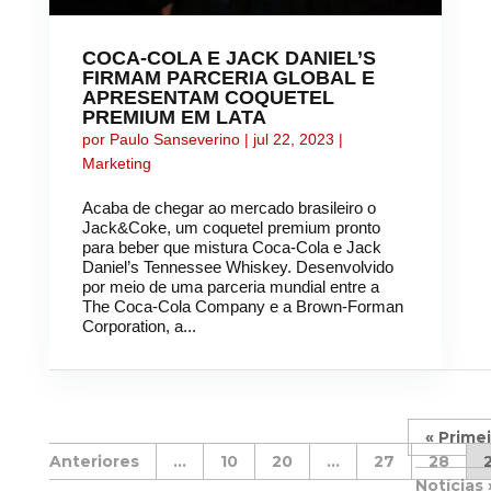
COCA-COLA E JACK DANIEL’S
FIRMAM PARCERIA GLOBAL E
APRESENTAM COQUETEL
PREMIUM EM LATA
por
Paulo Sanseverino
|
jul 22, 2023
|
Marketing
Acaba de chegar ao mercado brasileiro o
Jack&Coke, um coquetel premium pronto
para beber que mistura Coca-Cola e Jack
Daniel’s Tennessee Whiskey. Desenvolvido
por meio de uma parceria mundial entre a
The Coca-Cola Company e a Brown-Forman
Corporation, a...
« Primei
...
10
20
...
27
28