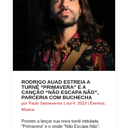
RODRIGO AUAD ESTREIA A
TURNÊ “PRIMAVERA” E A
CANÇÃO “NÃO ESCAPA NÃO”,
PARCERIA COM BUCHECHA
por
Paulo Sanseverino
|
out 4, 2023
|
Eventos
,
Música
Prestes a lançar sua nova turnê intitulada
“Primavera” e o single “Não Escapa Não”,