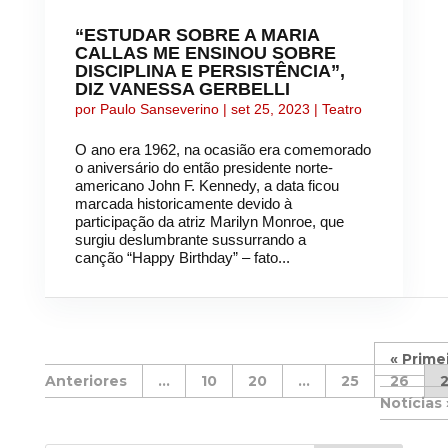
“ESTUDAR SOBRE A MARIA
CALLAS ME ENSINOU SOBRE
DISCIPLINA E PERSISTÊNCIA”,
DIZ VANESSA GERBELLI
por
Paulo Sanseverino
|
set 25, 2023
|
Teatro
O ano era 1962, na ocasião era comemorado
o aniversário do então presidente norte-
americano John F. Kennedy, a data ficou
marcada historicamente devido à
participação da atriz Marilyn Monroe, que
surgiu deslumbrante sussurrando a
canção “Happy Birthday” – fato...
« Prime
...
10
20
...
25
26