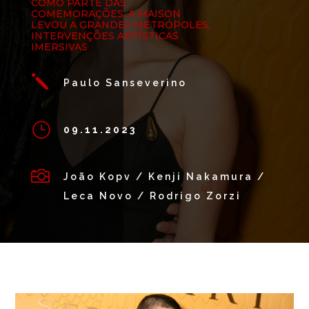
COMO PARTE DAS
COMEMORAÇÕES, A MAISON
LEVOU A GRANDES METRÓPOLES,
INTERVENÇÕES ARTÍSTICAS
IMERSIVAS
j
Paulo Sanseverino
}
09.11.2023

João Kopv / Kenji Nakamura /
Leca Novo / Rodrigo Zorzi