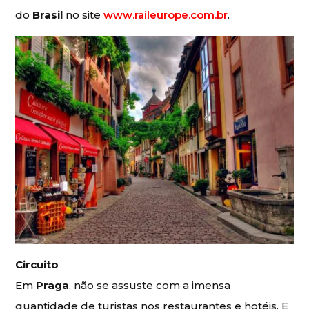
do
Brasil
no site
www.raileurope.com.br
.
Circuito
Em
Praga
, não se assuste com a imensa
quantidade de turistas nos restaurantes e hotéis. E