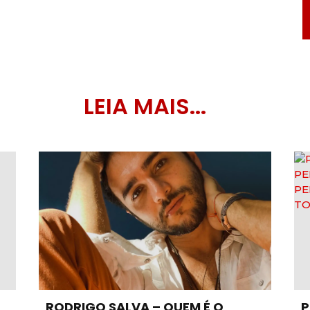
LEIA MAIS...
RODRIGO SALVA – QUEM É O
P