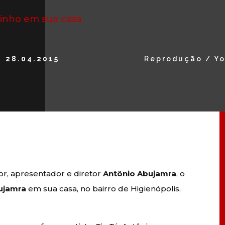
rinho em sua casa
28.04.2015
Reprodução / Y
tor, apresentador e diretor
Antônio Abujamra
, o
ujamra
em sua casa, no bairro de Higienópolis,