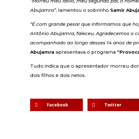
“Morreu meu ídolo, meu segundo pai, o homem 
Abujamra”
, lamentou o sobrinho
Samir Abuj
“É com grande pesar que informamos que hoj
Antônio Abujamra, faleceu. Agradecemos o c
acompanhado ao longo desses 14 anos de p
Abujamra
apresentava o programa
“Provoc
Tudo indica que o apresentador morreu do
dois filhos e dois netos.
Facebook
Twitter