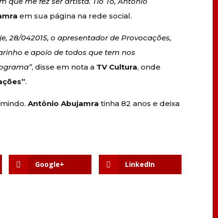
que me fez ser artista. Tio Tó, Antônio
amra
em sua página na rede social.
e, 28/042015, o apresentador de Provocações,
arinho e apoio de todos que tem nos
rograma”
, disse em nota a
TV Cultura
, onde
ações”
.
rmindo.
Antônio Abujamra
tinha 82 anos e deixa
Google+
LinkedIn