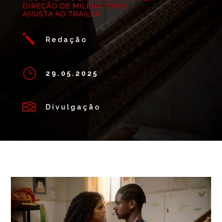
DIREÇÃO DE MILENA TIMES.
ASSISTA AO TRAILER
j
Redação
}
29.05.2025

Divulgação