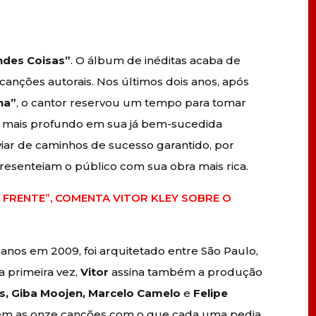
ndes Coisas”
. O álbum de inéditas acaba de
anções autorais. Nos últimos dois anos, após
ha”
, o cantor reservou um tempo para tomar
ho mais profundo em sua já bem-sucedida
viar de caminhos de sucesso garantido, por
presenteiam o público com sua obra mais rica.
M FRENTE”, COMENTA VITOR KLEY SOBRE O
anos em 2009, foi arquitetado entre São Paulo,
la primeira vez,
Vitor
assina também a produção
s, Giba Moojen, Marcelo Camelo
e
Felipe
jarem as onze canções com o que cada uma pedia