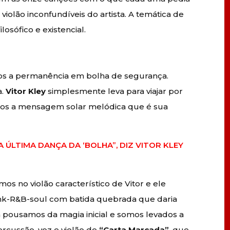
violão inconfundíveis do artista. A temática de
osófico e existencial.
s a permanência em bolha de segurança.
a.
Vitor Kley
simplesmente leva para viajar por
eros a mensagem solar melódica que é sua
A ÚLTIMA DANÇA DA ‘BOLHA”, DIZ VITOR KLEY
os no violão característico de Vitor e ele
unk-R&B-soul com batida quebrada que daria
pousamos da magia inicial e somos levados a
rcussão, voz e violão de
“Carta Marcada”
, que