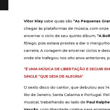
Vitor Kley
sabe quais são
“As Pequenas Gra
chegar às plataformas de música, com onze c
encerrar o ciclo de seu quinto álbum,
“A Bol
fôlego, pois estava prestes a dar o mergul
carreira. A coragem de encerrar ciclos e des
onde ele trafegou nos oito anos anteriores, 
“É UMA MÚSICA DE LIBERTAÇÃO E SEGUIR E
SINGLE “QUE SEJA DE ALEGRIA”
O sexto disco do cantor, que debutou aos 14 
Rio de Janeiro, Santa Catarina e Portugal. Pe
musical, trabalhando ao lado de
Paul Ralphe
Vassão
, com liberdade criativa para arran