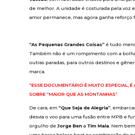
de melhor. A unidade é costurada pela voz e 
amor permanece, mas agora ganha reforço fil
“As Pequenas Grandes Coisas”
é tudo meno
Também não é um rompimento com a bolh
outras paradas, para outros destinos e gên
marca.
“ESSE DOCUMENTÁRIO É MUITO ESPECIAL, É 
SOBRE “MAIOR QUE AS MONTANHAS”
De cara, em
“Que Seja de Alegria”
, embarcam
desvia o voo para uma fusão entre MPB e f
orgulho de
Jorge Ben
a
Tim Maia
. Nem bem 
uma bossa bolero beat na combinação de pe