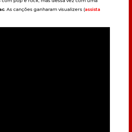
PB com pop e rock, mas dessa vez com uma
ac
. As canções ganharam visualizers (
assista