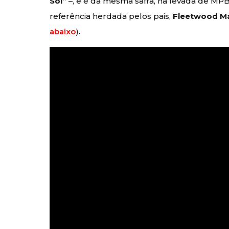
Sol”
–, e é da mesma safra, na levada de M
referência herdada pelos pais,
Fleetwood M
abaixo
).