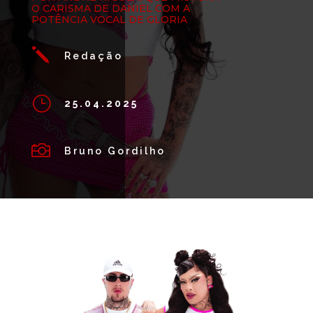
O CARISMA DE DANIEL COM A
POTÊNCIA VOCAL DE GLORIA
j
Redação
}
25.04.2025

Bruno Gordilho