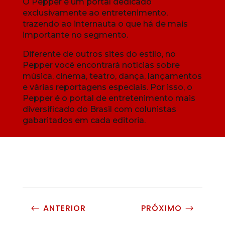
O Pepper é um portal dedicado
exclusivamente ao entretenimento,
trazendo ao internauta o que há de mais
importante no segmento.
Diferente de outros sites do estilo, no
Pepper você encontrará notícias sobre
música, cinema, teatro, dança, lançamentos
e várias reportagens especiais. Por isso, o
Pepper é o portal de entretenimento mais
diversificado do Brasil com colunistas
gabaritados em cada editoria.
ANTERIOR
PRÓXIMO
#
$