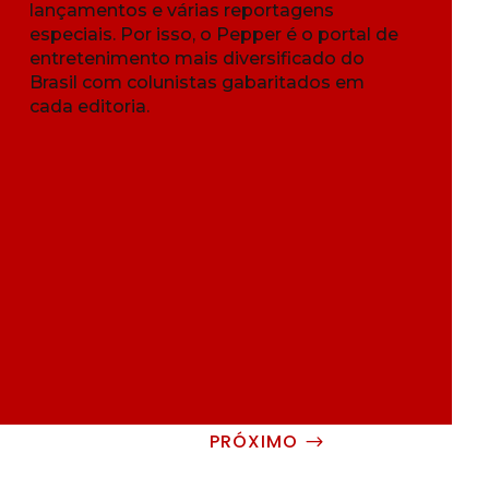
lançamentos e várias reportagens
especiais. Por isso, o Pepper é o portal de
entretenimento mais diversificado do
Brasil com colunistas gabaritados em
cada editoria.
PRÓXIMO
$