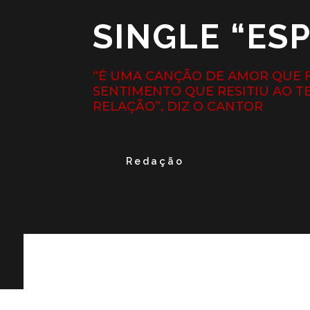
SINGLE “ES
“É UMA CANÇÃO DE AMOR QUE 
SENTIMENTO QUE RESITIU AO T
RELAÇÃO”, DIZ O CANTOR
Redação