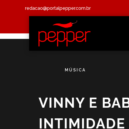
redacao@portalpepper.com.br
MÚSICA
VINNY E BA
INTIMIDADE