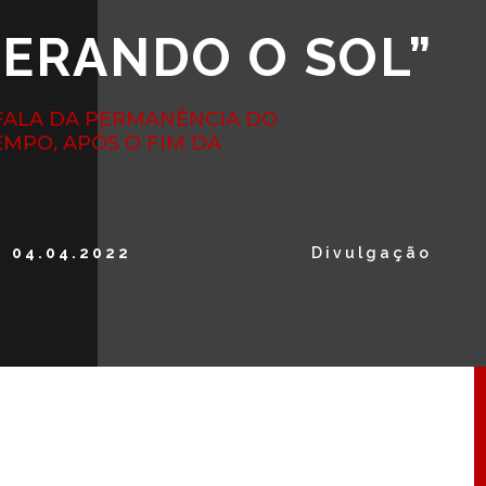
PERANDO O SOL”
FALA DA PERMANÊNCIA DO
EMPO, APÓS O FIM DA
04.04.2022
Divulgação