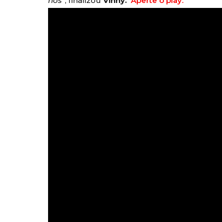
nós”
, finalizou
Vinny.
Aperte o play: