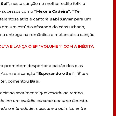
 Sol”
, nesta canção no melhor estilo folk, o
de sucessos como
“Mexe a Cadeira”, “Te
 talentosa atriz e cantora
Babi Xavier
para um
da em um estúdio afastado do caos urbano,
ína entrega na romântica e melancólica canção.
OLTA E LANÇA O EP “VOLUME 1” COM A INÉDITA
era prometem despertar a paixão dos dias
 Assim é a canção
“Esperando o Sol”
.
“É
um
nte”
, comentou
Babi
.
cia do sentimento que resistiu ao tempo,
da em um estúdio cercado por uma floresta,
ando a intimidade musical e a química entre