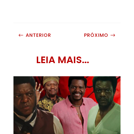
ANTERIOR
PRÓXIMO
#
$
LEIA MAIS...