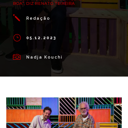
BOA”, DIZ RENATO TEIXEIRA
j
Redação
}
05.12.2023

Nadja Kouchi