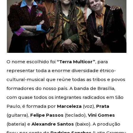
O nome escolhido foi
“Terra Multicor”
, para
representar toda a enorme diversidade étnico-
cultural-musical que reúne todas as tribos e povos
formadores do nosso país. A banda de Brasília,
com quase todos os integrantes radicados em São
Paulo, é formada por
Marceleza
(voz),
Prata
(guitarra),
Felipe Passos
(teclado),
Vini Gomes
(bateria) e
Alexandre Santos
(baixo). A produção
ficou por conta de
Rodrigo Sanches
(Latin Grammy