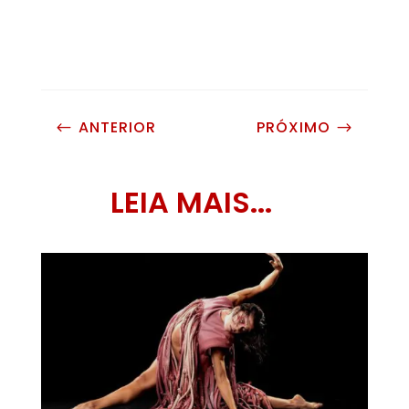
ANTERIOR
PRÓXIMO
#
$
LEIA MAIS...