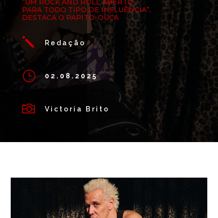
“UM ROCK AND ROLL ABERTO
PARA TODO TIPO DE INFLUÊNCIA”,
DESTACA O PAPITO. OUÇA
j
Redação
}
02.08.2025

Victoria Brito