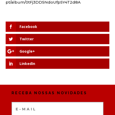
pt/album/0tFj3DD5NdoUfp5Y4T2d8A
Facebook
Twitter
Google+
LinkedIn
RECEBA NOSSAS NOVIDADES