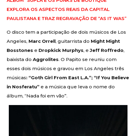
ÁLBUM “SUPLA E OS PUNKS DE BOUTIQUE”
EXPLORA OS ASPECTOS REAIS DA CAPITAL
PAULISTANA E TRAZ REGRAVAÇÃO DE “AS IT WAS”
O disco tem a participação de dois músicos de Los
Angeles,
Marc Orrell
, guitarrista do
Might Might
Bosstones
e
Dropkick Murphys
, e
Jeff Roffredo
,
baixista do
Aggrolites
. O Papito se reuniu com
esses dois músicos e gravou em Los Angeles três
músicas
: “Goth Girl From East L.A.”; “If You Believe
in Nosferatu”
e a música que leva o nome do
álbum, “Nada foi em vão”.