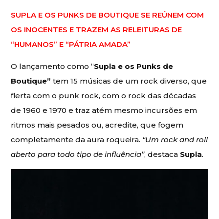
SUPLA E OS PUNKS DE BOUTIQUE SE REÚNEM COM
OS INOCENTES E TRAZEM AS RELEITURAS DE
“HUMANOS” E “PÁTRIA AMADA”
O lançamento como “
Supla e os Punks de
Boutique
”
tem 15 músicas de um rock diverso, que
flerta com o punk rock, com o rock das décadas
de 1960 e 1970 e traz atém mesmo incursões em
ritmos mais pesados ou, acredite, que fogem
completamente da aura roqueira.
“Um rock and roll
aberto para todo tipo de influência”
, destaca
Supla
.