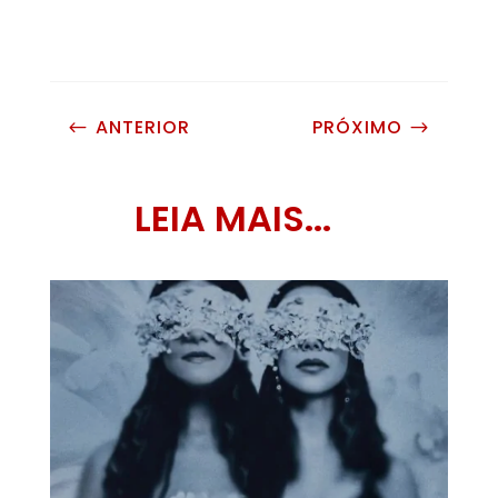
ANTERIOR
PRÓXIMO
#
$
LEIA MAIS...