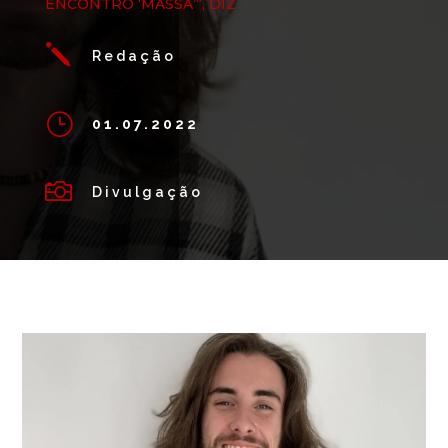
ENCONTRO ‘MASSA’”, DIZ
j
Redação
}
01.07.2022

Divulgação