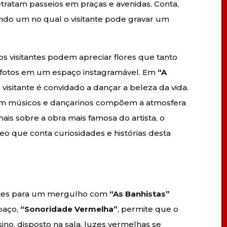
etratam passeios em praças e avenidas. Conta,
indo um no qual o visitante pode gravar um
 os visitantes podem apreciar flores que tanto
ar fotos em um espaço instagramável. Em
“A
o visitante é convidado a dançar a beleza da vida.
m músicos e dançarinos compõem a atmosfera
mais sobre a obra mais famosa do artista, o
eo que conta curiosidades e histórias desta
tantes para um mergulho com
“As Banhistas”
paço,
“Sonoridade Vermelha”
, permite que o
ino, disposto na sala, luzes vermelhas se