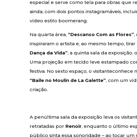
especial e serve como tela para obras que r
ainda, com dois pontos instagramáveis, inclu
vídeo estilo boomerang.
Na quarta área,
“Descanso Com as Flores”
,
inspiraram o artista e, ao mesmo tempo, tir
Dança da Vida”
, a quinta sala da exposição, 
Uma projeção em tecido leve estampado co
festiva. No sexto espaço, o visitanteconhece 
“Baile no Moulin de La Galette”
, com um víd
criação.
A penúltima sala da exposição leva os visi
retratadas por
Renoir
, enquanto o último es
público sinta essa sonoridade – ao tocar um s