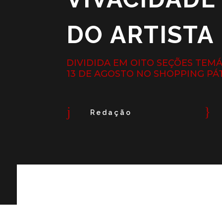
DO ARTIST
DIVIDIDA EM OITO SEÇÕES TEMÁ
13 DE AGOSTO NO SHOPPING PÁ
j
}
Redação