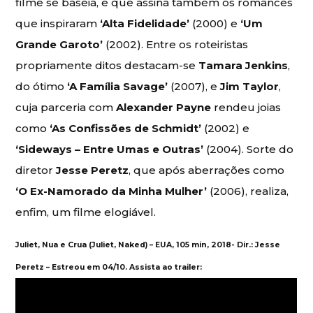
filme se baseia, e que assina também os romances
que inspiraram
‘Alta Fidelidade’
(2000) e
‘Um
Grande Garoto’
(2002). Entre os roteiristas
propriamente ditos destacam-se
Tamara Jenkins
,
do ótimo
‘A Família Savage’
(2007), e
Jim Taylor
,
cuja parceria com
Alexander Payne
rendeu joias
como
‘As Confissões de Schmidt’
(2002) e
‘Sideways – Entre Umas e Outras’
(2004). Sorte do
diretor
Jesse Peretz
, que após aberrações como
‘O Ex-Namorado da Minha Mulher’
(2006), realiza,
enfim, um filme elogiável.
Juliet, Nua e Crua (Juliet, Naked) – EUA, 105 min, 2018- Dir.: Jesse
Peretz – Estreou em 04/10. Assista ao trailer: