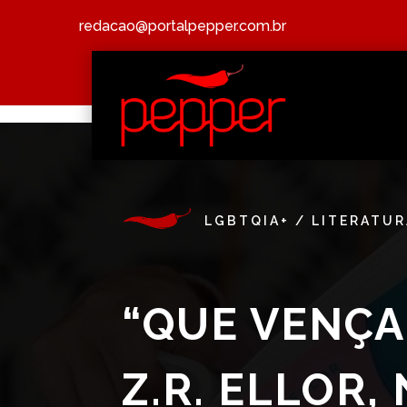
redacao@portalpepper.com.br
LGBTQIA+
/
LITERATUR
“QUE VENÇA
Z.R. ELLOR,