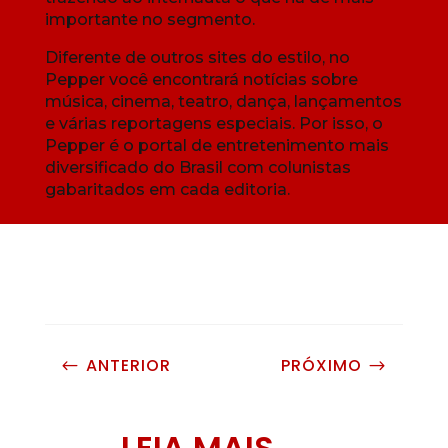
importante no segmento.
Diferente de outros sites do estilo, no
Pepper você encontrará notícias sobre
música, cinema, teatro, dança, lançamentos
e várias reportagens especiais. Por isso, o
Pepper é o portal de entretenimento mais
diversificado do Brasil com colunistas
gabaritados em cada editoria.
ANTERIOR
PRÓXIMO
#
$
LEIA MAIS...