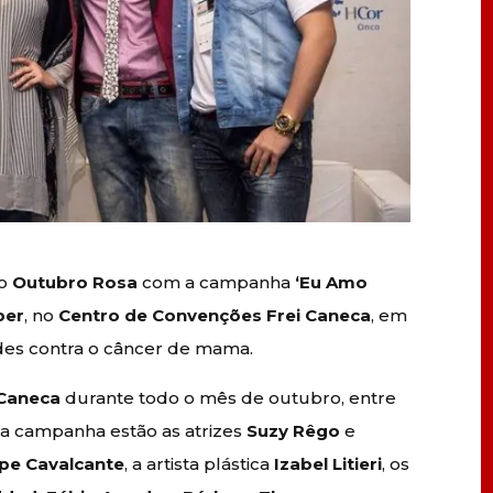
do
Outubro Rosa
com a campanha
‘Eu Amo
per
, no
Centro de Convenções Frei Caneca
, em
des contra o câncer de mama.
 Caneca
durante todo o mês de outubro, entre
da campanha estão as atrizes
Suzy Rêgo
e
lipe Cavalcante
, a artista plástica
Izabel Litieri
, os