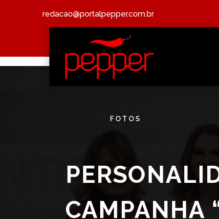
redacao@portalpepper.com.br
FOTOS
PERSONALID
CAMPANHA “