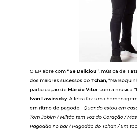
O EP abre com
“Se Deliciou”
, música de
Tat
dos maiores sucessos do
Tchan
, “Na Boquinh
participação de
Márcio Vitor
com a música
“
Ivan Lawinscky
. A letra faz uma homenagem 
em ritmo de pagode: “
Quando estou em casa 
Tom Jobim / Miltão tem voz do Coração / Mas
Pagodão no bar / Pagodão do Tchan / Em tod