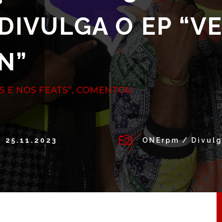
 DIVULGA O EP “V
N”
S E NOS FEATS”, COMENTOU

25.11.2023
ONErpm / Divul