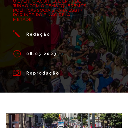
O EVENTO ACONTECE EM 11 DE
JUNHO COM O TEMA “QUEREMOS
POLÍTICAS SOCIAIS PARA LGBT+,
POR INTEIRO E NÃO PELA
METADE”
j
Redação
}
06.05.2023

Reprodução