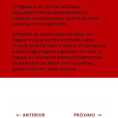
O Pepper é um portal dedicado
exclusivamente ao entretenimento,
trazendo ao internauta o que há de mais
importante no segmento.
Diferente de outros sites do estilo, no
Pepper você encontrará notícias sobre
música, cinema, teatro, dança, lançamentos
e várias reportagens especiais. Por isso, o
Pepper é o portal de entretenimento mais
diversificado do Brasil com colunistas
gabaritados em cada editoria.
ANTERIOR
PRÓXIMO
#
$