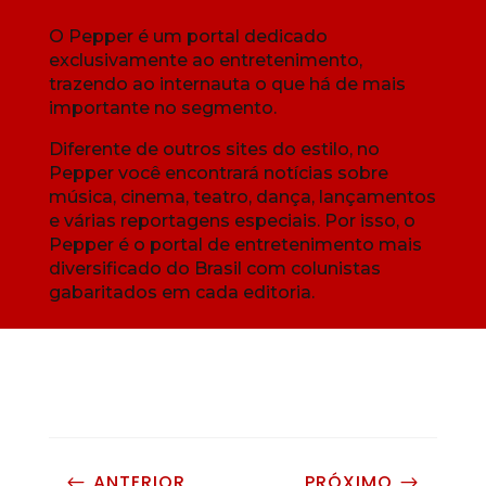
O Pepper é um portal dedicado
exclusivamente ao entretenimento,
trazendo ao internauta o que há de mais
importante no segmento.
Diferente de outros sites do estilo, no
Pepper você encontrará notícias sobre
música, cinema, teatro, dança, lançamentos
e várias reportagens especiais. Por isso, o
Pepper é o portal de entretenimento mais
diversificado do Brasil com colunistas
gabaritados em cada editoria.
ANTERIOR
PRÓXIMO
#
$