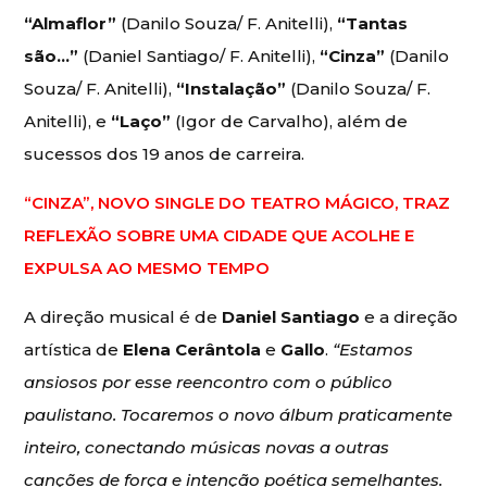
“Almaflor”
(Danilo Souza/ F. Anitelli),
“Tantas
são…”
(Daniel Santiago/ F. Anitelli),
“Cinza”
(Danilo
Souza/ F. Anitelli),
“Instalação”
(Danilo Souza/ F.
Anitelli), e
“Laço”
(Igor de Carvalho), além de
sucessos dos 19 anos de carreira.
“CINZA”, NOVO SINGLE DO TEATRO MÁGICO, TRAZ
REFLEXÃO SOBRE UMA CIDADE QUE ACOLHE E
EXPULSA AO MESMO TEMPO
A direção musical é de
Daniel Santiago
e a direção
artística de
Elena Cerântola
e
Gallo
.
“Estamos
ansiosos por esse reencontro com o público
paulistano. Tocaremos o novo álbum praticamente
inteiro, conectando músicas novas a outras
canções de força e intenção poética semelhantes.