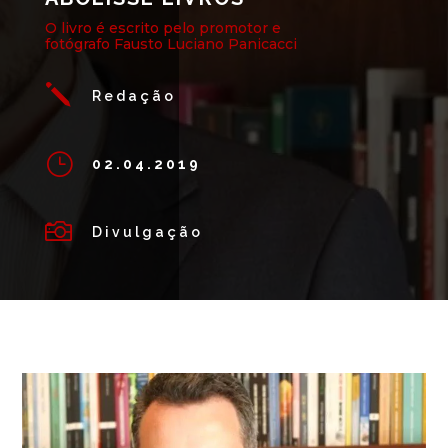
O livro é escrito pelo promotor e
fotógrafo Fausto Luciano Panicacci
j
Redação
}
02.04.2019

Divulgação