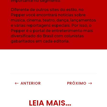
importante no segmento.
Diferente de outros sites do estilo, no
Pepper você encontrará notícias sobre
música, cinema, teatro, dança, lançamentos
e várias reportagens especiais. Por isso, o
Pepper é o portal de entretenimento mais
diversificado do Brasil com colunistas
gabaritados em cada editoria.
ANTERIOR
PRÓXIMO
#
$
LEIA MAIS...