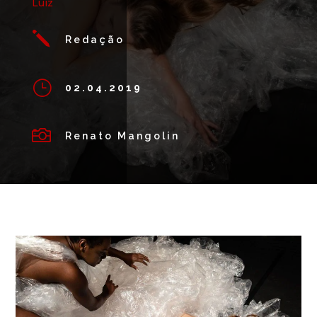
Luiz
j
Redação
}
02.04.2019

Renato Mangolin