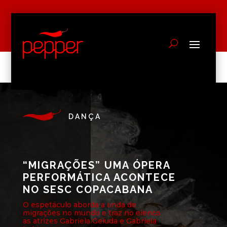
DANÇA
“MIGRAÇÕES” UMA ÓPERA
PERFORMÁTICA ACONTECE
NO SESC COPACABANA
O espetáculo aborda a onda de
migrações no mundo e traz no elenco
as atrizes Gabriela Geluda e Gabriela