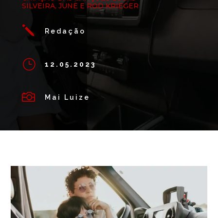
SILVEIRA, JUNE E ROD KRIEGER
j
Redação
}
12.05.2023

Mai Luize