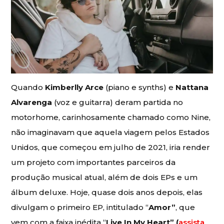
Quando
Kimberlly Arce
(piano e synths) e
Nattana
Alvarenga
(voz e guitarra) deram partida no
motorhome, carinhosamente chamado como Nine,
não imaginavam que aquela viagem pelos Estados
Unidos, que começou em julho de 2021, iria render
um projeto com importantes parceiros da
produção musical atual, além de dois EPs e um
álbum deluxe. Hoje, quase dois anos depois, elas
divulgam o primeiro EP, intitulado “
Amor”
, que
vem com a faixa inédita “
Live In My Heart” (
assista