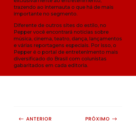
exclusivamente ao entretenimento,
trazendo ao internauta o que há de mais
importante no segmento.
Diferente de outros sites do estilo, no
Pepper você encontrará notícias sobre
música, cinema, teatro, dança, lançamentos
e várias reportagens especiais. Por isso, o
Pepper é o portal de entretenimento mais
diversificado do Brasil com colunistas
gabaritados em cada editoria.
ANTERIOR
PRÓXIMO
#
$