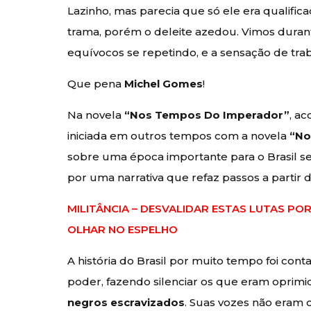
Lazinho, mas parecia que só ele era qualifi
trama, porém o deleite azedou. Vimos duran
equívocos se repetindo, e a sensação de tra
Que pena
Michel Gomes
!
Na novela
“Nos Tempos Do Imperador”
, a
iniciada em outros tempos com a novela
“No
sobre uma época importante para o Brasil s
por uma narrativa que refaz passos a partir 
MILITÂNCIA – DESVALIDAR ESTAS LUTAS P
OLHAR NO ESPELHO
A história do Brasil por muito tempo foi co
poder, fazendo silenciar os que eram oprimid
negros
escravizados
. Suas vozes não eram