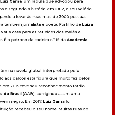
e
Luiz Gama
, um rábula que advogou para
s e segundo a história, em 1882, o seu velório
gando a levar às ruas mais de 3000 pessoas.
ra também jornalista e poeta. Foi filho de
Luiza
ia sua casa para as reuniões dos malês e
. É o patrono da cadeira n.º 15 da
Academia
m na novela global, interpretado pelo
do aos palcos esta figura que muito fez pelos
que em 2015 teve seu reconhecimento tardio
 do Brasil
(OAB), corrigindo assim uma
 jovem negro. Em 2017,
Luiz Gama
foi
tuição recebeu o seu nome. Muitas ruas do