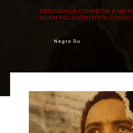
PRECISAMOS CONHECER A HISTÓ
QUEM FAZ ACONTECER: O POVO
Negro Du