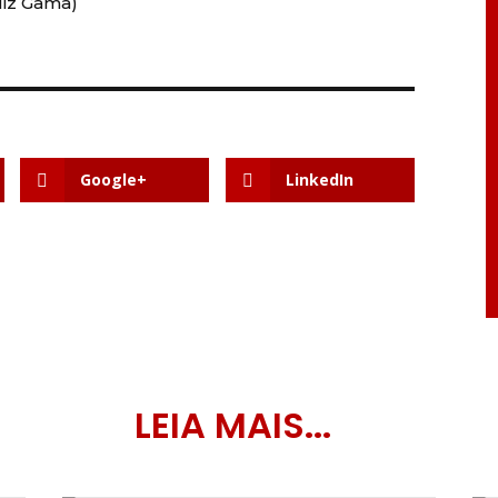
uiz Gama)
Google+
LinkedIn
LEIA MAIS...