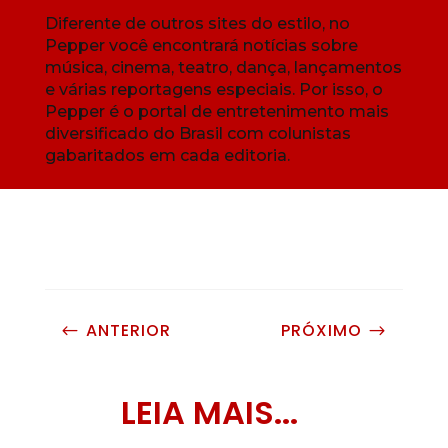
Diferente de outros sites do estilo, no
Pepper você encontrará notícias sobre
música, cinema, teatro, dança, lançamentos
e várias reportagens especiais. Por isso, o
Pepper é o portal de entretenimento mais
diversificado do Brasil com colunistas
gabaritados em cada editoria.
ANTERIOR
PRÓXIMO
#
$
LEIA MAIS...