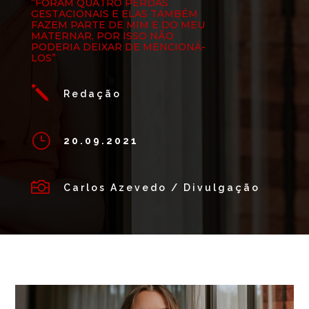
“FORAM QUATRO PERDAS
GESTACIONAIS E ELAS TAMBÉM
FAZEM PARTE DE MIM E DO MEU
MATERNAR, POR ISSO NÃO
PODERIA DEIXAR DE MENCIONÁ-
LOS”
j
Redação
}
20.09.2021

Carlos Azevedo / Divulgação